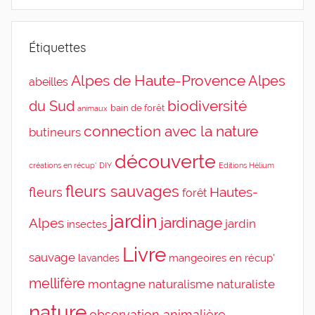
Étiquettes
Alpes de Haute-Provence
Alpes
abeilles
du Sud
biodiversité
bain de forêt
animaux
connection avec la nature
butineurs
découverte
DIY
Editions Hélium
créations en récup'
fleurs sauvages
Hautes-
fleurs
forêt
jardin
jardinage
Alpes
jardin
insectes
Livre
sauvage
mangeoires en récup'
lavandes
mellifère
montagne
naturalisme
naturaliste
nature
observation animalière