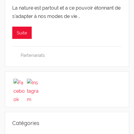
a
La nature est partout et a ce pouvoir étonnant de
r
s’adapter à nos modes de vie ..
C
a
r
Suite
o
l
i
Partenariats
n
e
0
4
Catégories