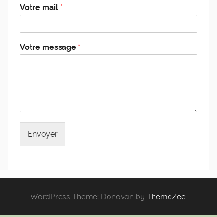
Votre mail
*
Votre message
*
Envoyer
WordPress Theme: Donovan by
ThemeZee
.