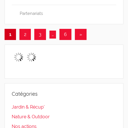
o
Partenariats
l
i
n
1
2
3
…
6
Articles
»
e
Navigation
suivants
0
des
4
articles
Catégories
Jardin & Récup'
Nature & Outdoor
Nos actions