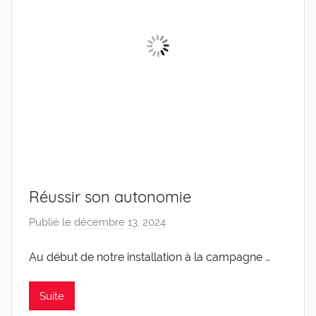
Réussir son autonomie
Publié le
décembre 13, 2024
p
a
Au début de notre installation à la campagne …
r
C
a
Suite
r