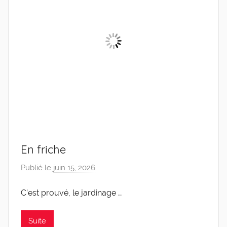
En friche
Publié le
juin 15, 2026
p
a
C’est prouvé, le jardinage …
r
C
a
Suite