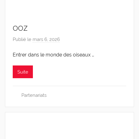
OOZ
Publié le
mars 6, 2026
p
a
Entrer dans le monde des oiseaux …
r
C
a
Suite
r
o
Partenariats
l
i
n
e
0
4