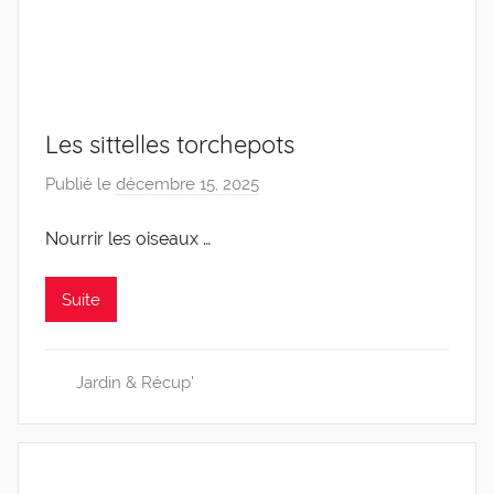
Les sittelles torchepots
Publié le
décembre 15, 2025
p
a
Nourrir les oiseaux …
r
C
a
Suite
r
o
Jardin & Récup'
l
i
n
e