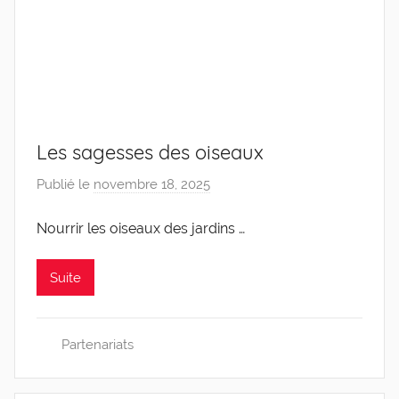
Les sagesses des oiseaux
Publié le
novembre 18, 2025
p
a
Nourrir les oiseaux des jardins …
r
C
a
Suite
r
o
Partenariats
l
i
n