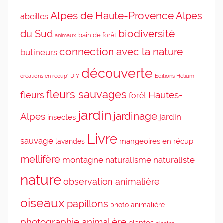
Alpes de Haute-Provence
Alpes
abeilles
du Sud
biodiversité
bain de forêt
animaux
connection avec la nature
butineurs
découverte
DIY
Editions Hélium
créations en récup'
fleurs sauvages
Hautes-
fleurs
forêt
jardin
jardinage
Alpes
jardin
insectes
Livre
sauvage
mangeoires en récup'
lavandes
mellifère
montagne
naturalisme
naturaliste
nature
observation animalière
oiseaux
papillons
photo animalière
photographie animalière
plantes
plantes