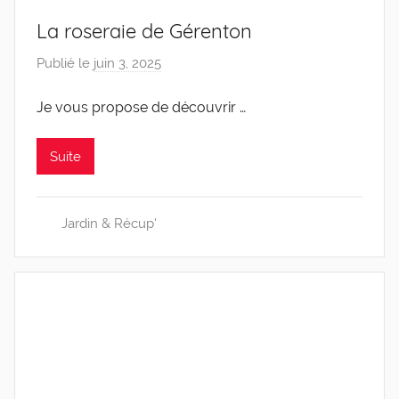
La roseraie de Gérenton
Publié le
juin 3, 2025
p
a
Je vous propose de découvrir …
r
C
a
Suite
r
o
Jardin & Récup'
l
i
n
e
0
4