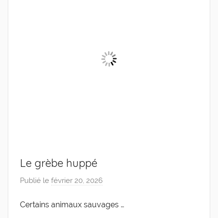
Le grèbe huppé
Publié le
février 20, 2026
p
a
Certains animaux sauvages …
r