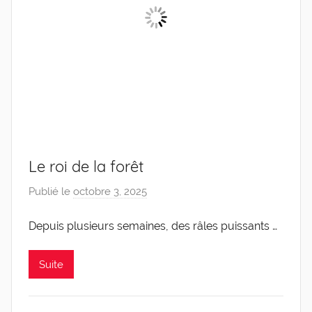
Le roi de la forêt
Publié le
octobre 3, 2025
p
a
Depuis plusieurs semaines, des râles puissants …
r
C
a
Suite
r
o