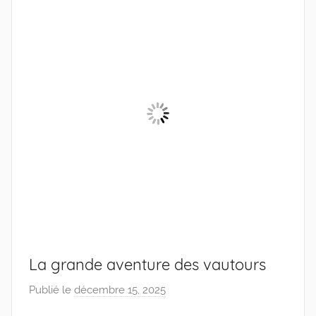
0
4
La grande aventure des vautours
Publié le
décembre 15, 2025
p
a