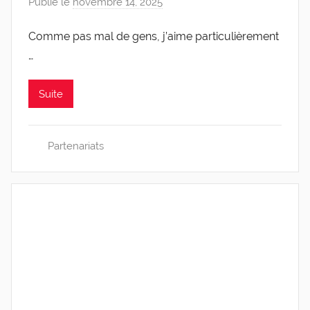
Publié le
novembre 14, 2025
p
a
Comme pas mal de gens, j’aime particulièrement
r
…
C
a
r
Suite
o
l
i
Partenariats
n
e
0
4