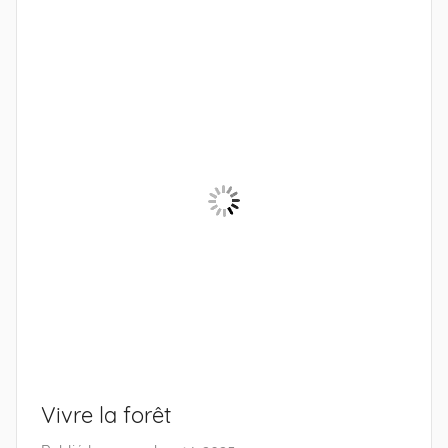
e
0
4
Vivre la forêt