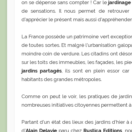
on se dépense sans compter ! Car le
jardinage
a
de sensations. Il nous permet de retrouver l
r
d’apprécier le présent mais aussi d’appréhender
o
l
La France possède un patrimoine vert exceptionn
i
n
de toutes sortes. Et malgré l’urbanisation galopa
e
moindre coin de verdure. Les citadins ont désorma
0
sur les toits des immeubles, les façades, les pi
4
jardins partagés
, ils sont en plein essor car
habitants des grandes métropoles.
Comme on peut le voir, les pratiques de jardi
nombreuses initiatives citoyennes permettent à 
Partant d’un état des lieux des jardins d’hier à 
d’
Alain Delavie
paru chez
Rustica Editions
, no