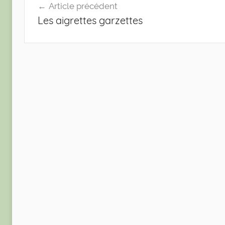
Navigation
Article précédent
Les aigrettes garzettes
de
l’article