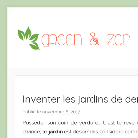
Aller
au
contenu
Inventer les jardins de d
Publié le
novembre 6, 2017
p
a
Posséder son coin de verdure… C’est le rêve d
r
chance, le
jardin
est désormais considéré comm
C