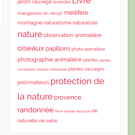
Livre
jardin sauvage
lavandes
mellifère
mangeoires en récup'
montagne
naturalisme
naturaliste
nature
observation animalière
oiseaux
papillons
photo animalière
photographie animalière
plantes
plantes
plantes sauvages
comestibles
plantes médicinales
protection de
pollinisateurs
la nature
provence
randonnée
vie
Terre Vivante
Vaucluse
naturelle
vie saine