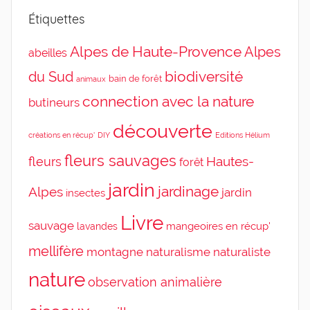
Étiquettes
Alpes de Haute-Provence
Alpes
abeilles
du Sud
biodiversité
bain de forêt
animaux
connection avec la nature
butineurs
découverte
DIY
Editions Hélium
créations en récup'
fleurs sauvages
Hautes-
fleurs
forêt
jardin
jardinage
Alpes
jardin
insectes
Livre
sauvage
mangeoires en récup'
lavandes
mellifère
montagne
naturalisme
naturaliste
nature
observation animalière