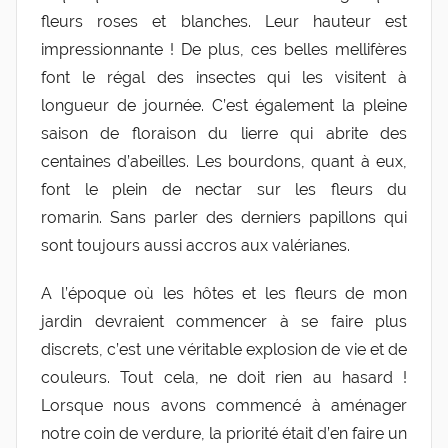
a
fleurs roses et blanches. Leur hauteur est
r
impressionnante ! De plus, ces belles mellifères
o
font le régal des insectes qui les visitent à
l
longueur de journée. C’est également la pleine
i
saison de floraison du lierre qui abrite des
n
centaines d’abeilles. Les bourdons, quant à eux,
e
font le plein de nectar sur les fleurs du
0
romarin.
Sans parler des derniers papillons qui
4
sont toujours aussi accros aux valérianes.
A l’époque où les hôtes et les fleurs de mon
jardin devraient commencer à se faire plus
discrets, c’est une véritable explosion de vie et de
couleurs. Tout cela, ne doit rien au hasard !
Lorsque nous avons commencé à aménager
notre coin de verdure, la priorité était d’en faire un