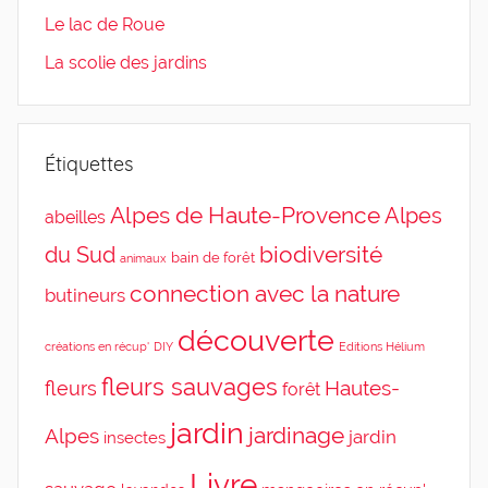
Le lac de Roue
La scolie des jardins
Étiquettes
Alpes de Haute-Provence
Alpes
abeilles
du Sud
biodiversité
bain de forêt
animaux
connection avec la nature
butineurs
découverte
DIY
Editions Hélium
créations en récup'
fleurs sauvages
Hautes-
fleurs
forêt
jardin
jardinage
Alpes
jardin
insectes
Livre