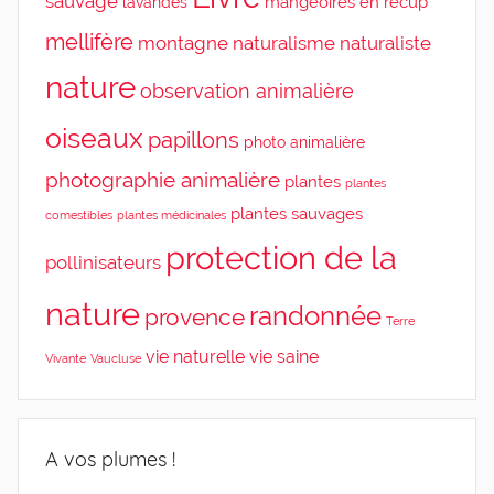
sauvage
mangeoires en récup'
lavandes
mellifère
montagne
naturalisme
naturaliste
nature
observation animalière
oiseaux
papillons
photo animalière
photographie animalière
plantes
plantes
plantes sauvages
comestibles
plantes médicinales
protection de la
pollinisateurs
nature
randonnée
provence
Terre
vie naturelle
vie saine
Vivante
Vaucluse
A vos plumes !