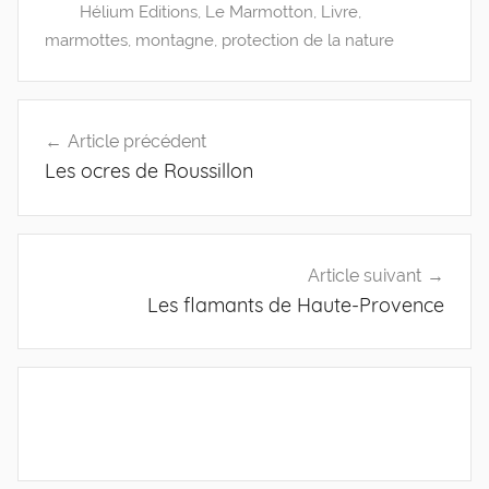
Hélium Editions
,
Le Marmotton
,
Livre
,
marmottes
,
montagne
,
protection de la nature
Navigation
Article précédent
Les ocres de Roussillon
de
l’article
Article suivant
Les flamants de Haute-Provence