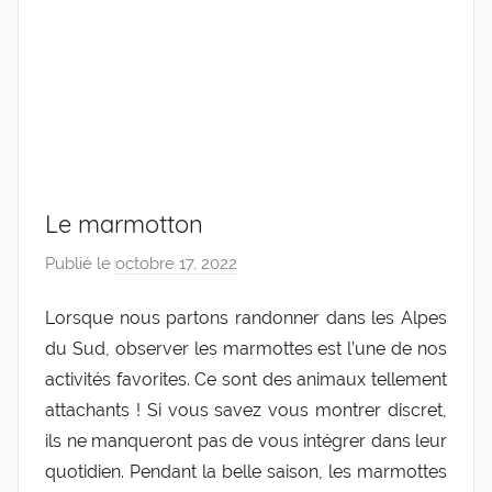
Le marmotton
Publié le
octobre 17, 2022
p
a
Lorsque nous partons randonner dans les Alpes
r
du Sud, observer les marmottes est l’une de nos
C
a
activités favorites. Ce sont des animaux tellement
r
attachants ! Si vous savez vous montrer discret,
o
ils ne manqueront pas de vous intégrer dans leur
l
quotidien. Pendant la belle saison, les marmottes
i