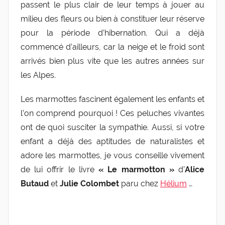
passent le plus clair de leur temps à jouer au
n
milieu des fleurs ou bien à constituer leur réserve
e
pour la période d’hibernation. Qui a déjà
0
commencé d’ailleurs, car la neige et le froid sont
4
arrivés bien plus vite que les autres années sur
les Alpes.
Les marmottes fascinent également les enfants et
l’on comprend pourquoi ! Ces peluches vivantes
ont de quoi susciter la sympathie. Aussi, si votre
enfant a déjà des aptitudes de naturalistes et
adore les marmottes, je vous conseille vivement
de lui offrir le livre
« Le marmotton »
d’
Alice
Butaud
et
Julie
Colombet
paru chez
Hélium
…